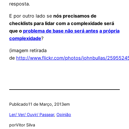
resposta.
E por outro lado se
nós precisamos de
checklists para lidar com a complexidade será
que o
problema de base não será antes
a própria
complexidade
?
(imagem retirada
de
http://www.flickr.com/photos/johnbullas/25955245
Publicado
11 de Março, 2013
em
Ler/ Ver/ Ouvir/ Passear
, 
Opinião
por
Vitor Silva